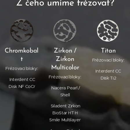
Z čeho umíme frézovat?
Chromkobal
Zirkon /
Titan
t
Zirkon
Frézovací bloky:
Multicolor
Frézovací bloky:
Interdent CC
Frézovací bloky:
Disk Ti2
Interdent CC
Disk NF CoCr
Nacera Pearl /
Shell
Siladent Zirkon
BioStar HT H
Smile Multilayer