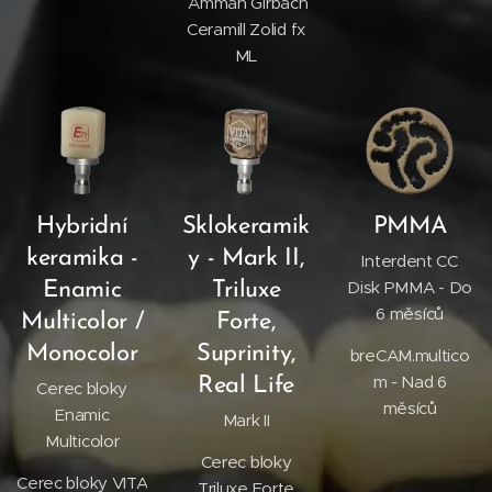
Amman Girbach
Ceramill Zolid fx
ML
Hybridní
Sklokeramik
PMMA
keramika -
y - Mark II,
Interdent CC
Disk PMMA - Do
Enamic
Triluxe
6 měsíců
Multicolor /
Forte,
Monocolor
Suprinity,
breCAM.multico
m - Nad 6
Real Life
Cerec bloky
měsíců
Enamic
Mark II
Multicolor
Cerec bloky
Cerec bloky VITA
Triluxe Forte