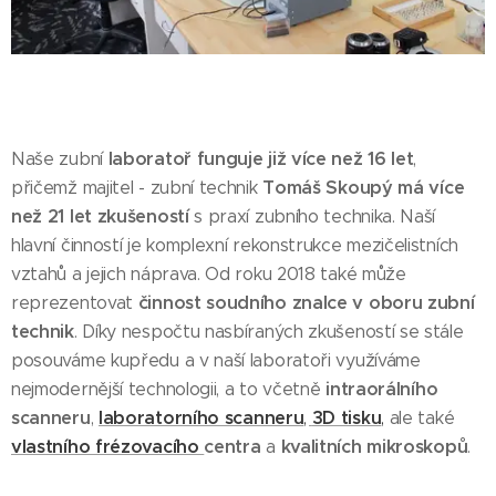
laboratoř funguje již více než 16 let
Naše zubní
,
Tomáš Skoupý má více
přičemž majitel - zubní technik
než 21 let zkušeností
s praxí zubního technika. Naší
hlavní činností je komplexní rekonstrukce mezičelistních
vztahů a jejich náprava. Od roku 2018 také může
činnost soudního znalce v oboru zubní
reprezentovat
technik
. Díky nespočtu nasbíraných zkušeností se stále
posouváme kupředu a v naší laboratoři využíváme
intraorálního
nejmodernější technologii, a to včetně
scanneru
laboratorního scanneru
3D tisku
,
,
,
ale také
vlastního frézovacího
centra
kvalitních mikroskopů
a
.