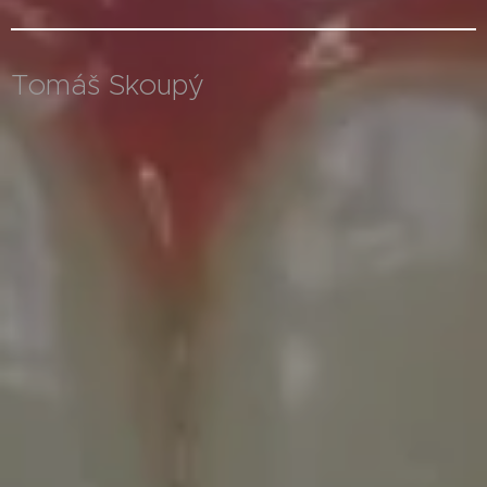
Tomáš Skoupý