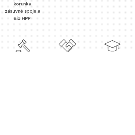
korunky,
zásuvné spoje a
Bio HPP
.
Soudní
Odborné
Školení a
znalec
poradenství
přednášky
V roce 2018
V naší laboratoři
Poskytujeme
naše zubní
se zabýváme
poradenské
laboratoř
poradenskou
služby v
dosáhla dalšího
činností na námi
oblastech -
úspěchu -
specifikované
laboratorní a
vedoucí zubní
nadstandardní
ordinační CAD-
technik a
protetické práce
CAM
majitel Tomáš
technologie,