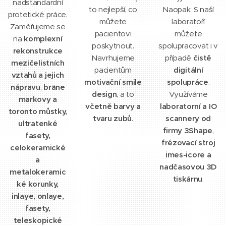
nadstandardní
to nejlepší, co
Naopak. S naší
protetické práce.
můžete
laboratoří
Zaměřujeme se
pacientovi
můžete
na
komplexní
poskytnout.
spolupracovat i v
rekonstrukce
Navrhujeme
případě
čistě
mezičelistních
pacientům
digitální
vztahů a jejich
motivační smile
spolupráce
.
nápravu
,
bräne
design
, a to
Využíváme
markovy a
včetně barvy a
laboratorní a IO
toronto můstky,
tvaru zubů
.
scannery od
ultratenké
firmy 3Shape
,
fasety,
frézovací stroj
celokeramické
imes-icore a
a
nadčasovou 3D
metalokeramic
tiskárnu
.
ké korunky,
inlaye, onlaye,
fasety,
teleskopické