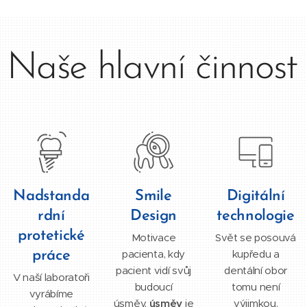
Naše hlavní činnost
Nadstanda
Smile
Digitální
rdní
Design
technologie
protetické
Motivace
Svět se posouvá
pacienta, kdy
kupředu a
práce
pacient vidí svůj
dentální obor
V naší laboratoři
budoucí
tomu není
vyrábíme
úsměv,
úsměv
je
výjimkou.